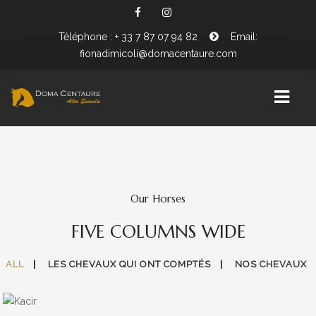
Téléphone : + 33 7 87 07 94 82
Email:
fionadimicoli@domacentaure.com
PRÉSENTATION FIONA DIMICOLI
BIENVENUE CHEZ DOMA CENTAURE
Our Horses
WORKING EQUITATION
FIVE COLUMNS WIDE
ALL
LES CHEVAUX QUI ONT COMPTÉS
NOS CHEVAUX
KACIR