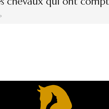
es chevaux qui ont compt
JOPITO
ES CHEVAUX QUI ONT COMPTÉS