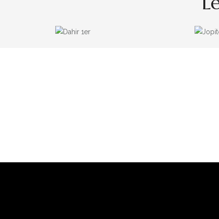
L
DAHIR 1ER
LES CHEVAUX QUI ONT COMPTÉS
L