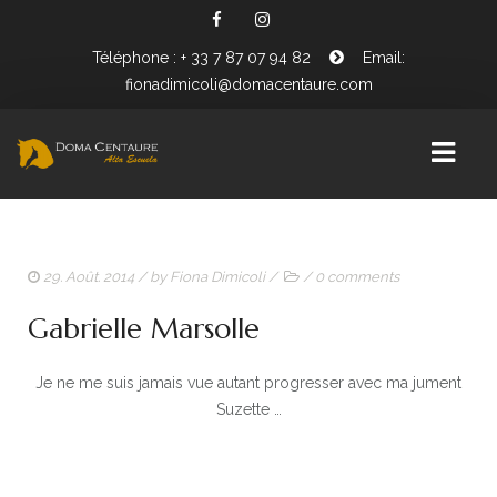
Téléphone : + 33 7 87 07 94 82
Email:
fionadimicoli@domacentaure.com
PRÉSENTATION FIONA DIMICOLI
29. Août. 2014
/ by
Fiona Dimicoli
/
/
0 comments
BIENVENUE CHEZ DOMA CENTAURE
Gabrielle Marsolle
WORKING EQUITATION
Je ne me suis jamais vue autant progresser avec ma jument
Suzette …