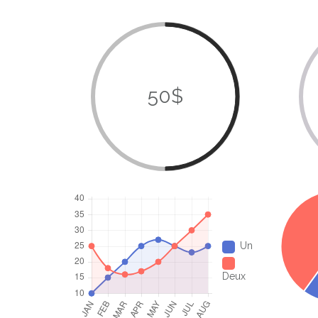
50$
Un
Deux