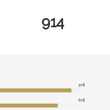
1202
90$
80$