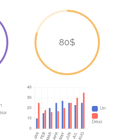
80$
n
Un
eux
Deux