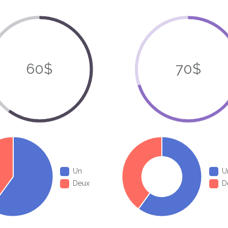
60$
70$
Un
U
Deux
D