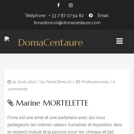
Téléphone : + 33 7 87 07 94 82
Email:
fionadimicoli@domacentaure.com
PRÉSENTATION FIONA DIMICOLI
BIENVENUE CHEZ DOMA CENTAURE
25. Août. 2021
/ by
Fiona Dimicoli
/
Professionnels
/
0
comments
WORKING EQUITATION
Marine MORTELETTE
Fiona est une amie et une partenaire avec qui nous
partageons les mêmes valeurs humaines et équestres dans
le respect mutuel et la passion pour les chevaux et l’art