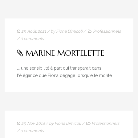
25. Août. 2021
/ by
Fiona Dimicoli
/
Professionnels
/
0 comments
MARINE MORTELETTE
... une sensibilité à part qui transparait dans
l'élégance que Fiona dégage lorsqu'elle monte ...
25. Nov. 2014
/ by
Fiona Dimicoli
/
Professionnels
/
0 comments